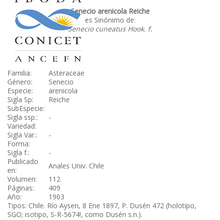
Senecio arenicola Reiche
es Sinónimo de:
Senecio cuneatus Hook. f.
Familia:
Asteraceae
Género:
Senecio
Especie:
arenicola
Sigla Sp:
Reiche
SubEspecie:
Sigla ssp.:
-
Variedad:
Sigla Var.:
-
Forma:
Sigla f.:
-
Publicado
Anales Univ. Chile
en:
Volumen:
112
Páginas:
409
Año:
1903
Tipos: Chile. Río Aysen, 8 Ene 1897, P. Dusén 472 (holotipo,
SGO; isotipo, S-R-5674!, como Dusén s.n.).