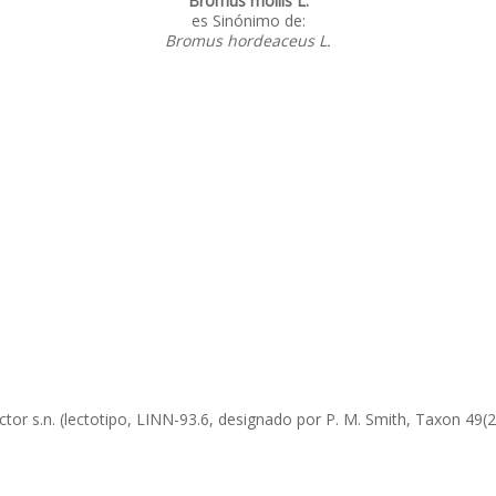
Bromus mollis L.
es Sinónimo de:
Bromus hordeaceus L.
lector s.n. (lectotipo, LINN-93.6, designado por P. M. Smith, Taxon 49(2