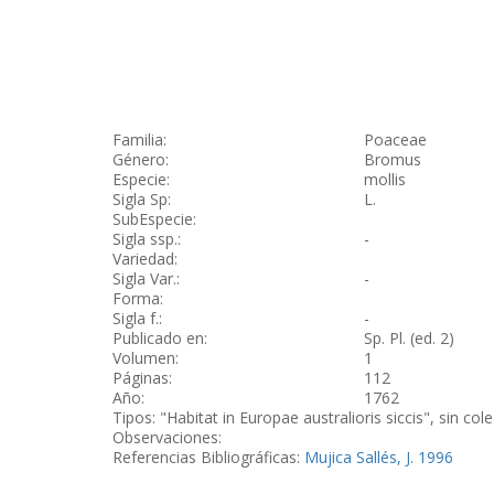
Familia:
Poaceae
Género:
Bromus
Especie:
mollis
Sigla Sp:
L.
SubEspecie:
Sigla ssp.:
-
Variedad:
Sigla Var.:
-
Forma:
Sigla f.:
-
Publicado en:
Sp. Pl. (ed. 2)
Volumen:
1
Páginas:
112
Año:
1762
Tipos: "Habitat in Europae australioris siccis", sin co
Observaciones:
Referencias Bibliográficas:
Mujica Sallés, J. 1996