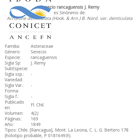
Senecio rancaguensis J. Remy
es Sinónimo de:
Acrisione denticulata (Hook. & Arn.) B. Nord. var. denticulata
Familia:
Asteraceae
Género:
Senecio
Especie:
rancaguensis
Sigla Sp:
J. Remy
SubEspecie:
Sigla ssp.:
-
Variedad:
Sigla Var.:
-
Forma:
Sigla f.:
-
Publicado
Fl. Chil.
en:
Volumen:
4(2)
Páginas:
169
Año:
1849
Tipos: Chile. [Rancagua], Mont. La Leona, C. L. G. Bertero 178
(holotipo probable, P 01816493!).