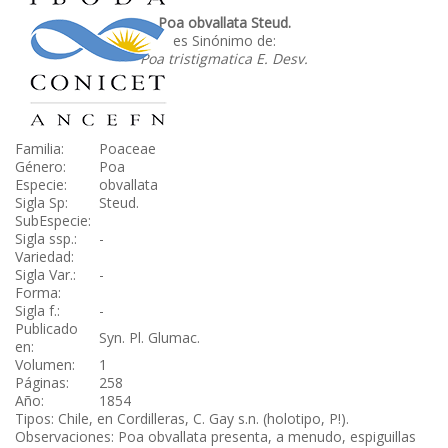
Poa obvallata Steud.
es Sinónimo de:
Poa tristigmatica E. Desv.
Familia:
Poaceae
Género:
Poa
Especie:
obvallata
Sigla Sp:
Steud.
SubEspecie:
Sigla ssp.:
-
Variedad:
Sigla Var.:
-
Forma:
Sigla f.:
-
Publicado
Syn. Pl. Glumac.
en:
Volumen:
1
Páginas:
258
Año:
1854
Tipos: Chile, en Cordilleras, C. Gay s.n. (holotipo, P!).
Observaciones: Poa obvallata presenta, a menudo, espiguillas