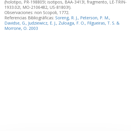
(holotipo, PR-198805!; isotipos, BAA-3413!, fragmento, LE-TRIN-
1933.02!, MO-2106482, US-81803!).
Observaciones: non Scopoli, 1772.
Referencias Bibliográficas:
Soreng, R. J., Peterson, P. M.,
Davidse, G., Judziewicz, E. J., Zuloaga, F. O., Filgueiras, T. S. &
Morrone, O. 2003