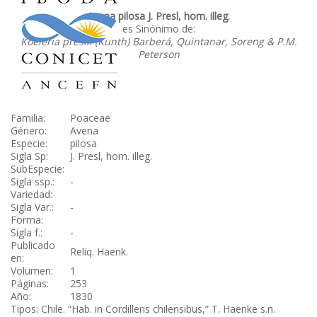
Avena pilosa J. Presl, hom. illeg.
es Sinónimo de:
Koeleria preslii (Kunth) Barberá, Quintanar, Soreng & P.M.
Peterson
Familia:
Poaceae
Género:
Avena
Especie:
pilosa
Sigla Sp:
J. Presl, hom. illeg.
SubEspecie:
Sigla ssp.:
-
Variedad:
Sigla Var.:
-
Forma:
Sigla f.:
-
Publicado
Reliq. Haenk.
en:
Volumen:
1
Páginas:
253
Año:
1830
Tipos: Chile. “Hab. in Cordilleris chilensibus,” T. Haenke s.n.