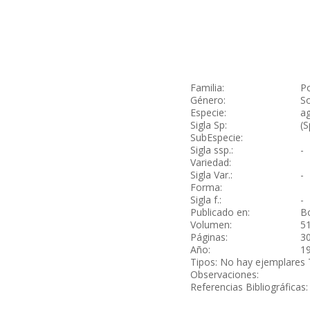
Familia:
P
Género:
S
Especie:
ag
Sigla Sp:
(S
SubEspecie:
Sigla ssp.:
-
Variedad:
Sigla Var.:
-
Forma:
Sigla f.:
-
Publicado en:
Bo
Volumen:
51
Páginas:
3
Año:
1
Tipos: No hay ejemplares 
Observaciones:
Referencias Bibliográficas