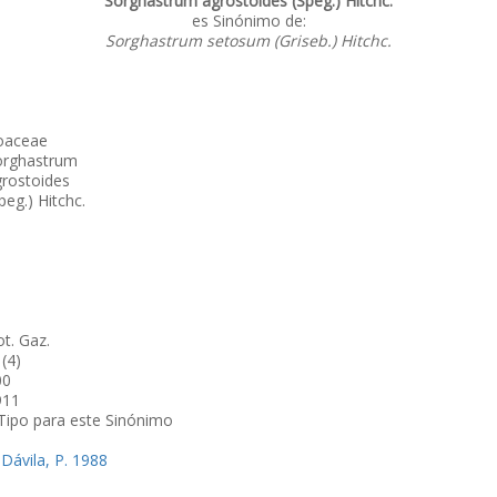
Sorghastrum agrostoides (Speg.) Hitchc.
es Sinónimo de:
Sorghastrum setosum (Griseb.) Hitchc.
oaceae
orghastrum
rostoides
peg.) Hitchc.
t. Gaz.
(4)
00
911
Tipo para este Sinónimo
:
Dávila, P. 1988