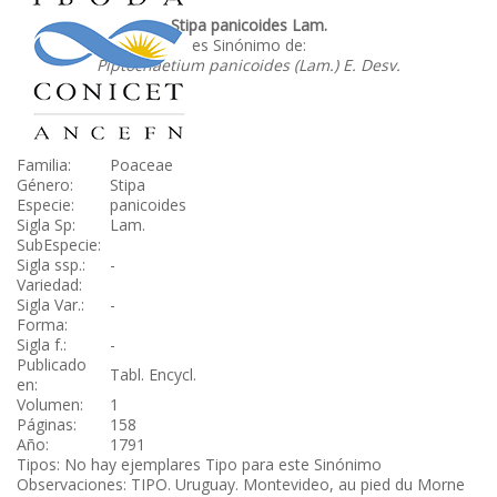
Stipa panicoides Lam.
es Sinónimo de:
Piptochaetium panicoides (Lam.) E. Desv.
Familia:
Poaceae
Género:
Stipa
Especie:
panicoides
Sigla Sp:
Lam.
SubEspecie:
Sigla ssp.:
-
Variedad:
Sigla Var.:
-
Forma:
Sigla f.:
-
Publicado
Tabl. Encycl.
en:
Volumen:
1
Páginas:
158
Año:
1791
Tipos: No hay ejemplares Tipo para este Sinónimo
Observaciones: TIPO. Uruguay. Montevideo, au pied du Morne