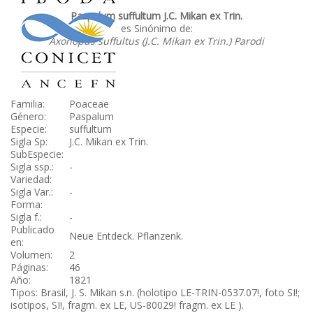
Paspalum suffultum J.C. Mikan ex Trin.
es Sinónimo de:
Axonopus suffultus (J.C. Mikan ex Trin.) Parodi
Familia:
Poaceae
Género:
Paspalum
Especie:
suffultum
Sigla Sp:
J.C. Mikan ex Trin.
SubEspecie:
Sigla ssp.:
-
Variedad:
Sigla Var.:
-
Forma:
Sigla f.:
-
Publicado
Neue Entdeck. Pflanzenk.
en:
Volumen:
2
Páginas:
46
Año:
1821
Tipos: Brasil, J. S. Mikan s.n. (holotipo LE-TRIN-0537.07!, foto SI!;
isotipos, SI!, fragm. ex LE, US-80029! fragm. ex LE ).