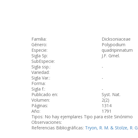
Familia:
Dicksoniaceae
Género:
Polypodium
Especie:
quadripinnatum
Sigla Sp:
J.F. Gmel.
SubEspecie:
Sigla ssp.:
-
Variedad:
Sigla Var.:
-
Forma:
Sigla f.:
-
Publicado en:
Syst. Nat.
Volumen:
2(2)
Páginas:
1314
Año:
1791
Tipos: No hay ejemplares Tipo para este Sinónimo
Observaciones:
Referencias Bibliográficas:
Tryon, R. M. & Stolze, R. G