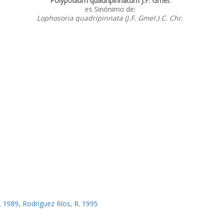
Polypodium quadripinnatum J.F. Gmel.
es Sinónimo de:
Lophosoria quadripinnata (J.F. Gmel.) C. Chr.
. 1989
,
Rodríguez Ríos, R. 1995