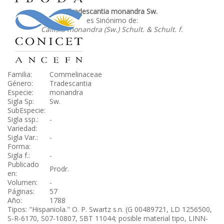
Tradescantia monandra Sw.
es Sinónimo de:
Callisia monandra (Sw.) Schult. & Schult. f.
Familia:
Commelinaceae
Género:
Tradescantia
Especie:
monandra
Sigla Sp:
Sw.
SubEspecie:
Sigla ssp.:
-
Variedad:
Sigla Var.:
-
Forma:
Sigla f.:
-
Publicado
Prodr.
en:
Volumen:
-
Páginas:
57
Año:
1788
Tipos: "Hispaniola." O. P. Swartz s.n. (G 00489721, LD 1256500,
S-R-6170, S07-10807, SBT 11044; posible material tipo, LINN-