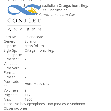
Solanum crassifolium Ortega, hom. illeg.
es Sinónimo de:
Solanum betaceum Cav.
Familia:
Solanaceae
Género:
Solanum
Especie:
crassifolium
Sigla Sp:
Ortega, hom. illeg.
SubEspecie:
Sigla ssp.:
-
Variedad:
Sigla Var.:
-
Forma:
Sigla f.:
-
Publicado
Hort. Matr. Dic.
en:
Volumen:
9
Páginas:
117
Año:
1800
Tipos: No hay ejemplares Tipo para este Sinónimo
Observaciones: