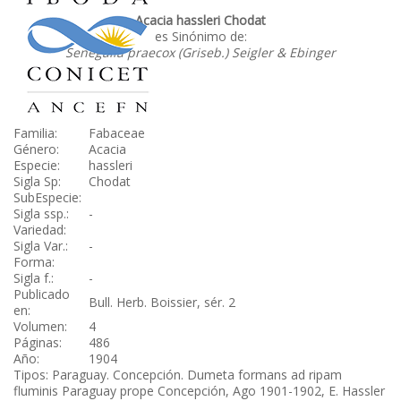
Acacia hassleri Chodat
es Sinónimo de:
Senegalia praecox (Griseb.) Seigler & Ebinger
Familia:
Fabaceae
Género:
Acacia
Especie:
hassleri
Sigla Sp:
Chodat
SubEspecie:
Sigla ssp.:
-
Variedad:
Sigla Var.:
-
Forma:
Sigla f.:
-
Publicado
Bull. Herb. Boissier, sér. 2
en:
Volumen:
4
Páginas:
486
Año:
1904
Tipos: Paraguay. Concepción. Dumeta formans ad ripam
fluminis Paraguay prope Concepción, Ago 1901-1902, E. Hassler