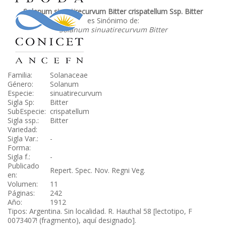
Solanum sinuatirecurvum Bitter crispatellum Ssp. Bitter
es Sinónimo de:
Solanum sinuatirecurvum Bitter
Familia:
Solanaceae
Género:
Solanum
Especie:
sinuatirecurvum
Sigla Sp:
Bitter
SubEspecie:
crispatellum
Sigla ssp.:
Bitter
Variedad:
Sigla Var.:
-
Forma:
Sigla f.:
-
Publicado
Repert. Spec. Nov. Regni Veg.
en:
Volumen:
11
Páginas:
242
Año:
1912
Tipos: Argentina. Sin localidad. R. Hauthal 58 [lectotipo, F
0073407! (fragmento), aquí designado].