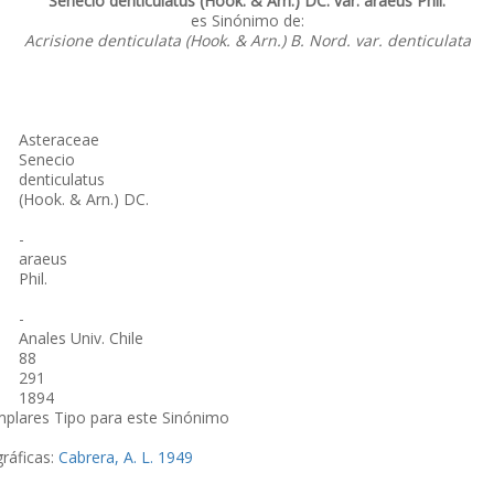
Senecio denticulatus (Hook. & Arn.) DC. var. araeus Phil.
es Sinónimo de:
Acrisione denticulata (Hook. & Arn.) B. Nord. var. denticulata
Asteraceae
Senecio
denticulatus
(Hook. & Arn.) DC.
-
araeus
Phil.
-
Anales Univ. Chile
88
291
1894
mplares Tipo para este Sinónimo
gráficas:
Cabrera, A. L. 1949