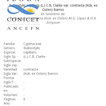
Bulbostylis capillaris (L.) C.B. Clarke var. contracta (Kük. ex
Osten) Barros
es Sinónimo de:
Bulbostylis contracta (Kük. ex Osten) M.G. López & D.A.
Simpson
Familia:
Cyperaceae
Género:
Bulbostylis
Especie:
capillaris
Sigla Sp:
(L.) C.B. Clarke
SubEspecie:
Sigla ssp.:
-
Variedad:
contracta
Sigla Var.:
(Kük. ex Osten) Barros
Forma:
Sigla f.:
-
Publicado
-
en:
Volumen:
-
Páginas:
6
Año:
-