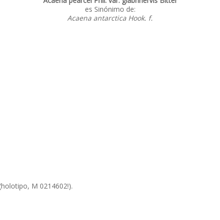
Acaena pearcei Phil. var. glabrinervis Bitter
es Sinónimo de:
Acaena antarctica Hook. f.
. (holotipo, M 0214602!).