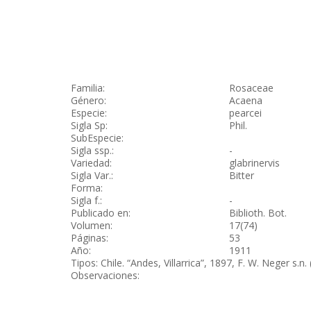
Familia:
Rosaceae
Género:
Acaena
Especie:
pearcei
Sigla Sp:
Phil.
SubEspecie:
Sigla ssp.:
-
Variedad:
glabrinervis
Sigla Var.:
Bitter
Forma:
Sigla f.:
-
Publicado en:
Biblioth. Bot.
Volumen:
17(74)
Páginas:
53
Año:
1911
Tipos: Chile. “Andes, Villarrica”, 1897, F. W. Neger s.n
Observaciones: