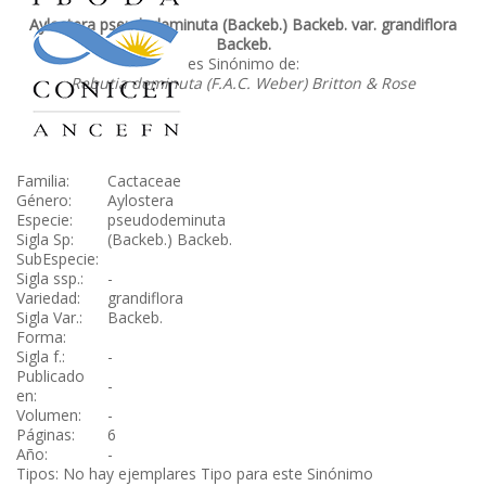
Aylostera pseudodeminuta (Backeb.) Backeb. var. grandiflora
Backeb.
es Sinónimo de:
Rebutia deminuta (F.A.C. Weber) Britton & Rose
Familia:
Cactaceae
Género:
Aylostera
Especie:
pseudodeminuta
Sigla Sp:
(Backeb.) Backeb.
SubEspecie:
Sigla ssp.:
-
Variedad:
grandiflora
Sigla Var.:
Backeb.
Forma:
Sigla f.:
-
Publicado
-
en:
Volumen:
-
Páginas:
6
Año:
-
Tipos: No hay ejemplares Tipo para este Sinónimo