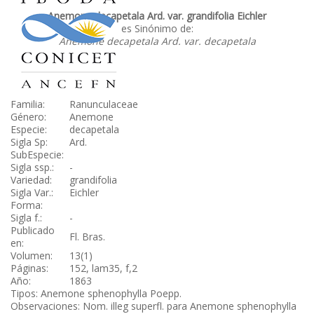
Anemone decapetala Ard. var. grandifolia Eichler
es Sinónimo de:
Anemone decapetala Ard. var. decapetala
Familia:
Ranunculaceae
Género:
Anemone
Especie:
decapetala
Sigla Sp:
Ard.
SubEspecie:
Sigla ssp.:
-
Variedad:
grandifolia
Sigla Var.:
Eichler
Forma:
Sigla f.:
-
Publicado
Fl. Bras.
en:
Volumen:
13(1)
Páginas:
152, lam35, f,2
Año:
1863
Tipos: Anemone sphenophylla Poepp.
Observaciones: Nom. illeg superfl. para Anemone sphenophylla