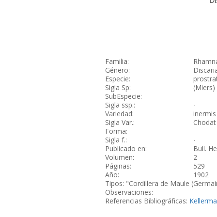
Di
Familia:
Rhamn
Género:
Discari
Especie:
prostra
Sigla Sp:
(Miers)
SubEspecie:
Sigla ssp.:
-
Variedad:
inermis
Sigla Var.:
Chodat 
Forma:
Sigla f.:
-
Publicado en:
Bull. He
Volumen:
2
Páginas:
529
Año:
1902
Tipos: "Cordillera de Maule (Germain 
Observaciones:
Referencias Bibliográficas:
Kellerma