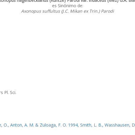
xonopus hagenbeckianus (Kuntze) Parodi var. iridaceus (Mez) G.A. Bla
es Sinónimo de:
Axonopus suffultus (J.C. Mikan ex Trin.) Parodi
 Pl. Sci.
 O., Anton, A. M. & Zuloaga, F. O. 1994
,
Smith, L. B., Wasshausen, D.