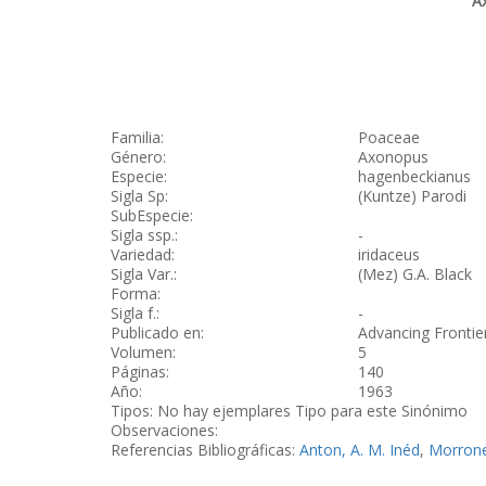
A
Familia:
Poaceae
Género:
Axonopus
Especie:
hagenbeckianus
Sigla Sp:
(Kuntze) Parodi
SubEspecie:
Sigla ssp.:
-
Variedad:
iridaceus
Sigla Var.:
(Mez) G.A. Black
Forma:
Sigla f.:
-
Publicado en:
Advancing Frontiers
Volumen:
5
Páginas:
140
Año:
1963
Tipos: No hay ejemplares Tipo para este Sinónimo
Observaciones:
Referencias Bibliográficas:
Anton, A. M. Inéd
,
Morrone,