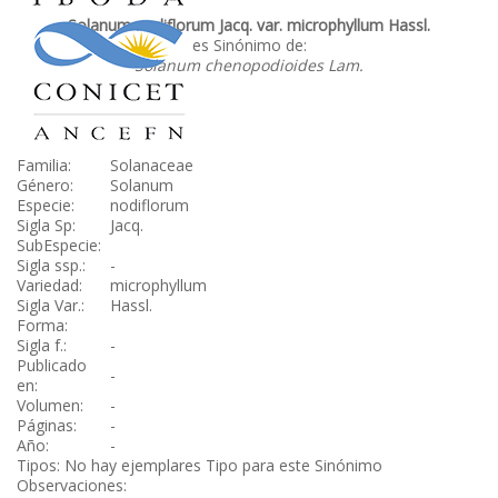
Solanum nodiflorum Jacq. var. microphyllum Hassl.
es Sinónimo de:
Solanum chenopodioides Lam.
Familia:
Solanaceae
Género:
Solanum
Especie:
nodiflorum
Sigla Sp:
Jacq.
SubEspecie:
Sigla ssp.:
-
Variedad:
microphyllum
Sigla Var.:
Hassl.
Forma:
Sigla f.:
-
Publicado
-
en:
Volumen:
-
Páginas:
-
Año:
-
Tipos: No hay ejemplares Tipo para este Sinónimo
Observaciones: