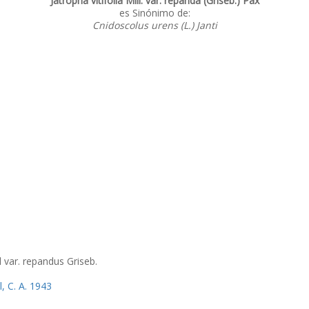
Jatropha vitifolia Mill. var. repanda (Griseb.) Pax
es Sinónimo de:
Cnidoscolus urens (L.) Janti
l var. repandus Griseb.
, C. A. 1943