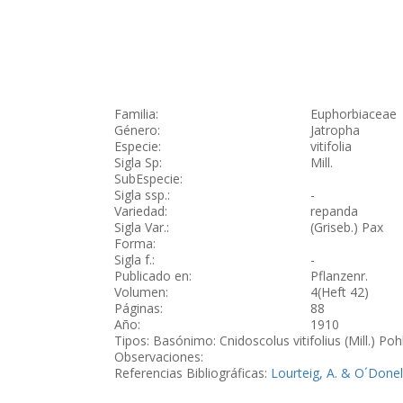
Familia:
Euphorbiaceae
Género:
Jatropha
Especie:
vitifolia
Sigla Sp:
Mill.
SubEspecie:
Sigla ssp.:
-
Variedad:
repanda
Sigla Var.:
(Griseb.) Pax
Forma:
Sigla f.:
-
Publicado en:
Pflanzenr.
Volumen:
4(Heft 42)
Páginas:
88
Año:
1910
Tipos: Basónimo: Cnidoscolus vitifolius (Mill.) Poh
Observaciones:
Referencias Bibliográficas:
Lourteig, A. & O´Donell