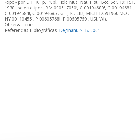
«tipo» por E. P. Killip, Publ. Field Mus. Nat. Hist., Bot. Ser. 19: 151.
1938; isolectotipos, BM 000617060!, G 00194680!, G 00194681!,
G 00194684!, G 00194685!, GH!, K!, LIL!, MICH 1259196!, MO!,
NY 00110455!, P 00605768!, P 00605769!, US!, W!).
Observaciones:
Referencias Bibliográficas:
Deginani, N. B. 2001