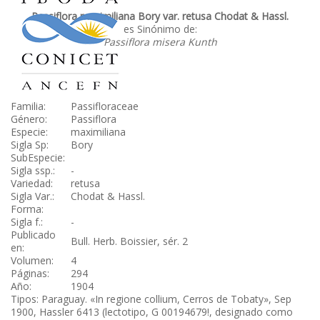
Passiflora maximiliana Bory var. retusa Chodat & Hassl.
es Sinónimo de:
Passiflora misera Kunth
Familia:
Passifloraceae
Género:
Passiflora
Especie:
maximiliana
Sigla Sp:
Bory
SubEspecie:
Sigla ssp.:
-
Variedad:
retusa
Sigla Var.:
Chodat & Hassl.
Forma:
Sigla f.:
-
Publicado
Bull. Herb. Boissier, sér. 2
en:
Volumen:
4
Páginas:
294
Año:
1904
Tipos: Paraguay. «In regione collium, Cerros de Tobaty», Sep
1900, Hassler 6413 (lectotipo, G 00194679!, designado como