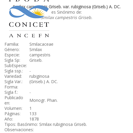
Smilax campestris Griseb. var. rubiginosa (Griseb.) A. DC.
es Sinónimo de:
Smilax campestris Griseb.
Familia:
Smilacaceae
Género:
Smilax
Especie:
campestris
Sigla Sp:
Griseb.
SubEspecie:
Sigla ssp.:
-
Variedad:
rubiginosa
Sigla Var.:
(Griseb.) A. DC.
Forma:
Sigla f.:
-
Publicado
Monogr. Phan.
en:
Volumen:
1
Páginas:
133
Año:
1878
Tipos: Basónimo: Smilax rubiginosa Griseb.
Observaciones: