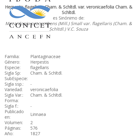
Herpestis flagellaris Cham. & Schltdl. var. veronicaefolia Cham. &
Schltdl.
es Sinónimo de:
Mecardonia procumbens (Mill.) Small var. flagellaris (Cham. &
Schltdl.) V.C. Souza
Familia:
Plantaginaceae
Género:
Herpestis
Especie:
flagellaris
Sigla Sp:
Cham. & Schltdl.
SubEspecie:
Sigla ssp.:
-
Variedad:
veronicaefolia
Sigla Var.:
Cham. & Schltdl.
Forma:
Sigla f.:
-
Publicado
Linnaea
en:
Volumen:
2
Páginas:
576
Año:
1827