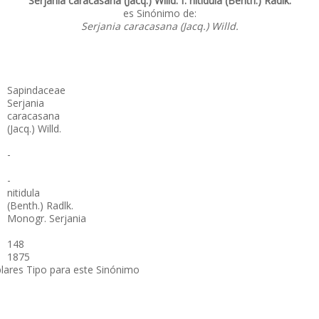
Serjania caracasana (Jacq.) Willd. f. nitidula (Benth.) Radlk.
es Sinónimo de:
Serjania caracasana (Jacq.) Willd.
Sapindaceae
Serjania
caracasana
(Jacq.) Willd.
-
-
nitidula
(Benth.) Radlk.
Monogr. Serjania
148
1875
lares Tipo para este Sinónimo